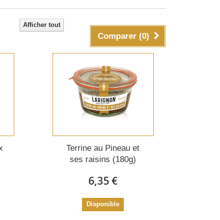
Afficher tout
Comparer (
0
)
x
Terrine au Pineau et
ses raisins (180g)
6,35 €
Disponible