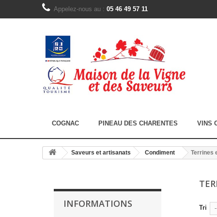
Appelez-nous au :
05 46 49 57 11
COGNAC
PINEAU DES CHARENTES
VINS 
Saveurs et artisanats
Condiment
Terrines 
TER
INFORMATIONS
Tri
-