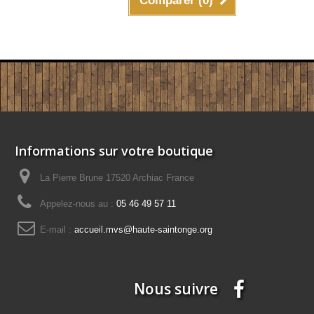
Comparer (
0
)
Informations sur votre boutique
La Pierre Brune 17520 Archiac France
Appelez-nous au :
05 46 49 57 11
E-mail :
accueil.mvs@haute-saintonge.org
Nous suivre