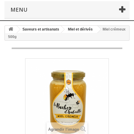
MENU
Saveurs et artisanats
Miel et dérivés
Miel crémeux
500g
Agrandir l'image