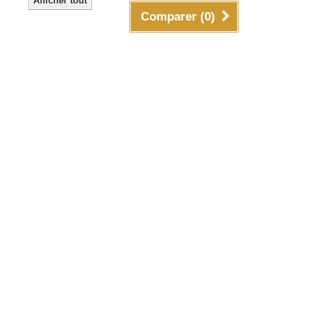
Afficher tout
Comparer (
0
)