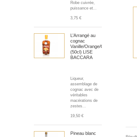
Robe cuivrée,
puissance et...
3,75 €
L’Arrangé au
cognac
Vanille/Orange/Cannelle
(50cl) LISE
BACCARA
Liqueur,
assemblage de
cognac avec de
véritables
macérations de
zestes...
19,50 €
Pineau blanc
Résult